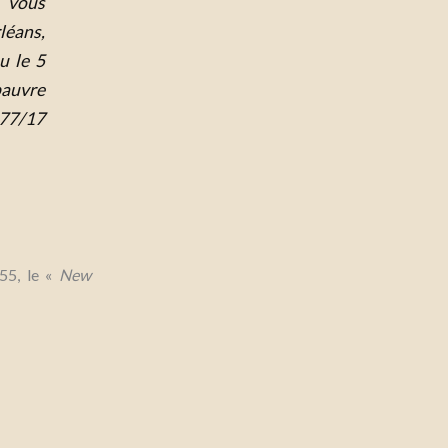
e vous
léans,
u le 5
pauvre
877/17
55, le «
New