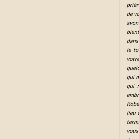
priè
de vo
avons
bien
dans 
le t
votr
quel
qui m
qui 
embr
Robe
lieu 
term
vous 