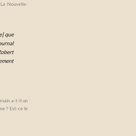
 La Nouvelle-
e] que
ournal
Robert
nement
main a-t-il un
ne ? Est-ce le