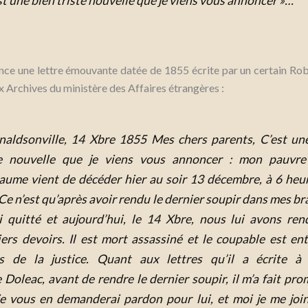
st une bien triste nouvelle que je viens vous annoncer »…
ce une lettre émouvante datée de 1855 écrite par un certain Rob
 Archives du ministère des Affaires étrangères :
naldsonville, 14 Xbre 1855
Mes chers parents,
C’est un
te nouvelle que je viens vous annoncer : mon pauvre
laume vient de décéder hier au soir 13 décembre, à 6 heu
 Ce n’est qu’après avoir rendu le dernier soupir dans mes br
’ai quitté et aujourd’hui, le 14 Xbre, nous lui avons ren
ers devoirs.
Il est mort assassiné et le coupable est ent
s de la justice.
Quant aux lettres qu’il a écrite à
 Doleac, avant de rendre le dernier soupir, il m’a fait pro
je vous en demanderai pardon pour lui, et moi je me join