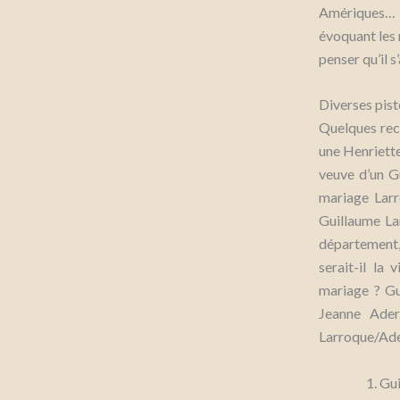
Amériques… L
évoquant les
penser qu’il 
Diverses pis
Quelques rec
une Henriett
veuve d’un G
mariage Larr
Guillaume La
département,
serait-il la
mariage ? Gu
Jeanne Ader
Larroque/Ader
Gui