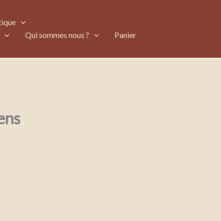
tique
Qui sommes nous ?
Panier
iens