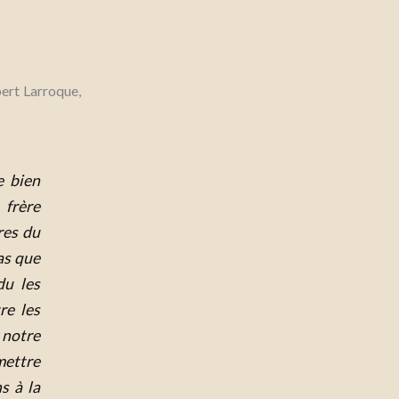
ert Larroque,
e bien
 frère
res du
as que
du les
re les
 notre
mettre
s à la