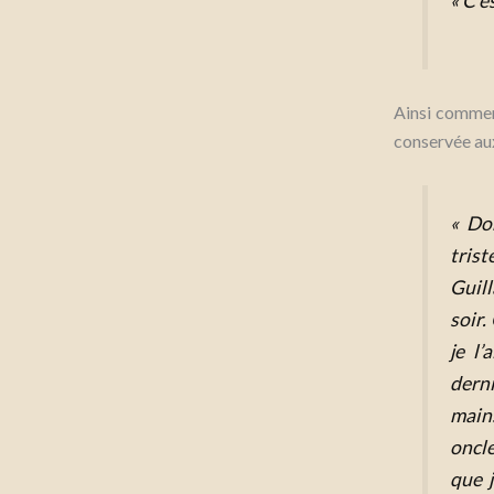
« C’e
Ainsi commen
conservée aux
« Do
tris
Guil
soir.
je l
derni
main
oncle
que 