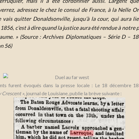
erruquier, mais il a été cordonnier aussi.
L’argent qu
errez, adressez le chez le consul de France, à la Nelle Or
e vais quitter Donaldsonville, jusqu’à la cour, qui aura lie
1856, c’est à dire quand la justice aura été rendue à notre 
laume. »
(Source : Archives Diplomatiques – Série D – 1
n 56)
ts furent évoqués dans la presse locale : Le 18 décembre 18
y Crescent »
, journal de Louisiane, publie la brève suivante :