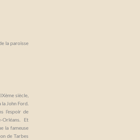
e la paroisse
XIXème siècle,
 la John Ford.
 l’espoir de
-Orléans. Et
ue la fameuse
gion de Tarbes