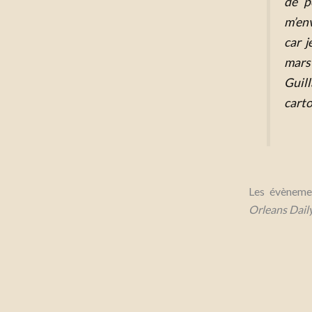
de p
m’env
car j
mars 
Guil
carto
Les évènemen
Orleans Dail