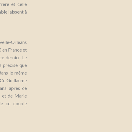
rère et celle
le laissent à
velle-Orléans
 en France et
e dernier. Le
s précise que
 dans le même
 Ce Guillaume
 ans après ce
e et de Marie
de ce couple