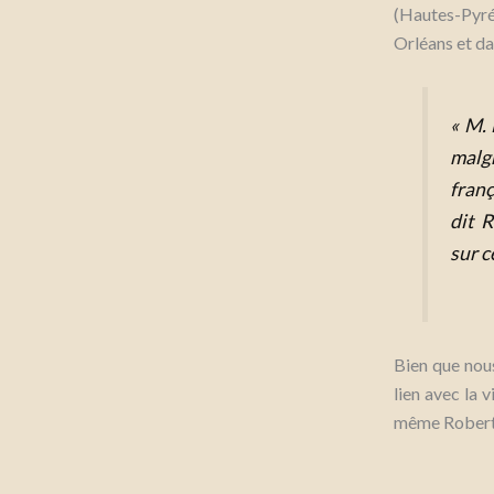
(Hautes-Pyré
Orléans et d
« M. 
malgr
franç
dit 
sur c
Bien que nous
lien avec la 
même Robert q