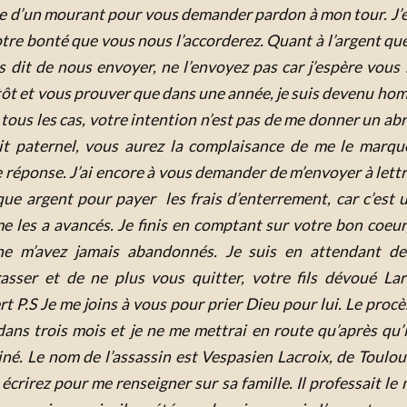
re d’un mourant pour vous demander pardon à mon tour.
J’
tre bonté que vous nous l’accorderez.
Quant à l’argent qu
 dit de nous envoyer, ne l’envoyez pas car j’espère vous 
tôt et vous prouver que dans une année, je suis devenu ho
tous les cas, votre intention n’est pas de me donner un abr
oit paternel, vous aurez la complaisance de me le marqu
e réponse.
J’ai encore à vous demander de m’envoyer à lettr
que argent pour payer les frais d’enterrement, car c’est 
e les a avancés.
Je finis en comptant sur votre bon coeur
ne m’avez jamais abandonnés.
Je suis en attendant d
asser et de ne plus vous quitter,
votre fils dévoué
La
rt
P.S
Je me joins à vous pour prier Dieu pour lui. Le procè
dans trois mois et je ne me mettrai en route qu’après qu’i
iné.
Le nom de l’assassin est Vespasien Lacroix, de Toulou
écrirez pour me renseigner sur sa famille.
Il professait le