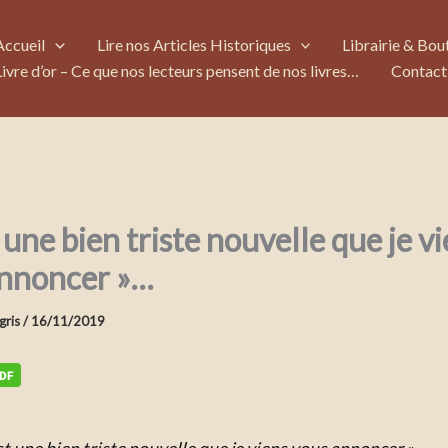
Accueil
Lire nos Articles Historiques
Librairie & Bou
Livre d’or – Ce que nos lecteurs pensent de nos livres…
Contact
 une bien triste nouvelle que je v
annoncer »…
gris
/
16/11/2019