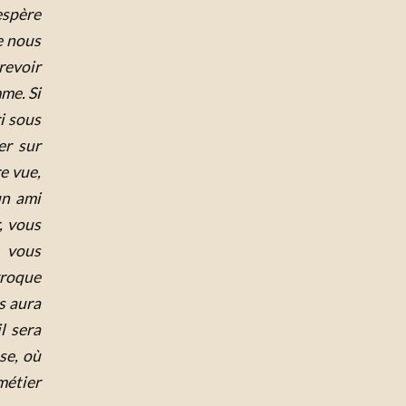
espère
e nous
revoir
mme.
Si
i sous
er sur
e vue,
un ami
, vous
e vous
rroque
s aura
l sera
se, où
 métier