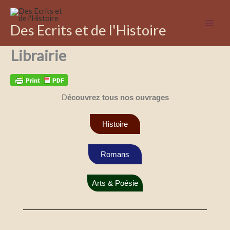
Aller
au
Des Ecrits et de l'Histoire
contenu
Librairie
D
écouvrez tous nos ouvrages
Histoire
Romans
Arts & Poésie