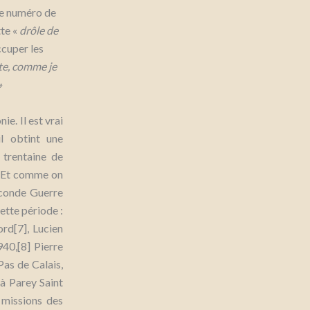
 le numéro de
tte «
drôle de
ccuper les
te, comme je
»
e. Il est vrai
il obtint une
 trentaine de
e. Et comme on
econde Guerre
ette période :
rd[7], Lucien
40,[8] Pierre
Pas de Calais,
 à Parey Saint
 missions des