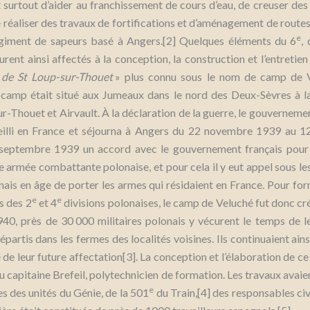
t surtout d’aider au franchissement de cours d’eau, de creuser de
réaliser des travaux de fortifications et d’aménagement de routes.
e
iment de sapeurs basé à Angers.[2] Quelques éléments du 6
,
furent ainsi affectés à la conception, la construction et l’entretie
 de St Loup-sur-Thouet
» plus connu sous le nom de camp de V
e camp était situé aux Jumeaux dans le nord des Deux-Sèvres à la
r-Thouet et Airvault. À la déclaration de la guerre, le gouverneme
ueilli en France et séjourna à Angers du 22 novembre 1939 au 12 
 septembre 1939 un accord avec le gouvernement français pour
e armée combattante polonaise, et pour cela il y eut appel sous l
nais en âge de porter les armes qui résidaient en France. Pour for
e
e
 des 2
et 4
divisions polonaises, le camp de Veluché fut donc cré
940, près de 30 000 militaires polonais y vécurent le temps de l
épartis dans les fermes des localités voisines. Ils continuaient ains
e de leur future affectation[3]. La conception et l’élaboration de c
du capitaine Brefeil, polytechnicien de formation. Les travaux avaien
e
es des unités du Génie, de la 501
du Train,[4] des responsables civi