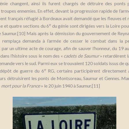
énie changent, ainsi ils furent chargés de détruire des ponts 
 troupes ennemies. En effet, devant la progression rapide de l’ar
nt français réfugié à Bordeaux avait demandé que les fleuves et r
e
e et quatre sections du 6
du génie sont dirigées vers la Loire pou
e Saumur.[10] Mais après la démission du gouvernement de Reynaud
le remplaça demanda à l’armée de cesser le combat dans la pe
Et par un ultime acte de courage, afin de sauver l’honneur, du 19 au
 dans l’histoire sous le nom des «
cadets de Saumur
» retardèrent 
lemande vers le sud. Parmi eux se trouvaient 120 soldats issus de q
e
 dépôt de guerre du 6
RG, certains participèrent directement
eurs détruisirent les ponts de Montsoreau, Saumur et Gennes. Mar
«
mort pour la France
» le 20 juin 1940 à Saumur.[11]