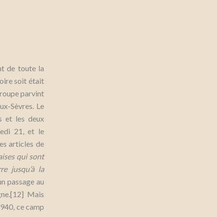
t de toute la
oire soit était
 groupe parvint
ux-Sèvres. Le
s et les deux
edi 21, et le
es articles de
ises qui sont
re jusqu’à la
un passage au
gne.[12] Mais
 1940, ce camp