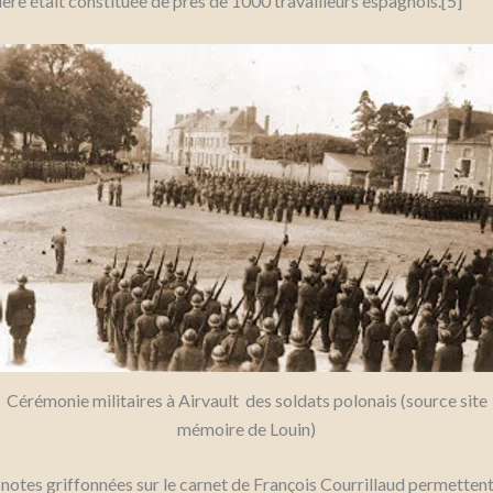
ère était constituée de près de 1000 travailleurs espagnols.[5]
Cérémonie militaires à Airvault des soldats polonais (source site
mémoire de Louin)
notes griffonnées sur le carnet de François Courrillaud permetten