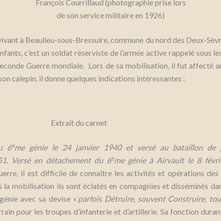
François Courrillaud (photographie prise lors
de son service militaire en 1926)
vivant à Beaulieu-sous-Bressuire, commune du nord des Deux-Sèvre
enfants, c’est un soldat réserviste de l’armée active rappelé sous l
econde Guerre mondiale. Lors de sa mobilisation, il fut affecté a
son calepin, il donne quelques indications intéressantes :
Extrait du carnet
e
au 6
me génie le 24 janvier 1940 et versé au bataillon de 
e
1.
Versé en détachement du 6
me génie à Airvault le 8 févri
erre, il est difficile de connaître les activités et opérations de
s la mobilisation ils sont éclatés en compagnies et disséminés da
 génie avec sa devise «
parfois Détruire, souvent Construire, tou
rain pour les troupes d’infanterie et d’artillerie. Sa fonction duran