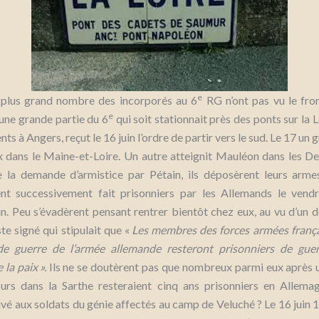
e
e plus grand nombre des incorporés au 6
RG n’ont pas vu le fron
e
 une grande partie du 6
qui soit stationnait près des ponts sur la L
s à Angers, reçut le 16 juin l’ordre de partir vers le sud. Le 17 un
 dans le Maine-et-Loire. Un autre atteignit Mauléon dans les De
 la demande d’armistice par Pétain, ils déposèrent leurs arme
nt successivement fait prisonniers par les Allemands le vendr
n. Peu s’évadèrent pensant rentrer bientôt chez eux, au vu d’un d
ste signé qui stipulait que «
Les membres des forces armées frança
de guerre de l’armée allemande resteront prisonniers de guer
la paix ».
Ils ne se doutèrent pas que nombreux parmi eux après 
rs dans la Sarthe resteraient cinq ans prisonniers en Allema
rrivé aux soldats du génie affectés au camp de Veluché ? Le 16 juin