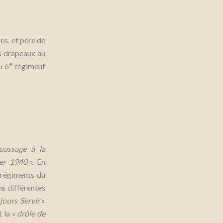
s, et père de
es drapeaux au
e
u 6
régiment
passage à la
er 1940 ».
En
s régiments du
ns différentes
jours Servir
»
t la «
drôle de