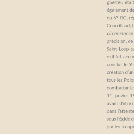
guerre
» étai
également de 
e
du 6
RG, rég
Courrillaud, 
circonstance
précision, c
Saint-Loup-su
exil fut acc
conclut le 9
création d’un
tous les Polo
combattantes
er
1
janvier 1
avant d’être r
dans l’attent
sous l’égide 
par les troup