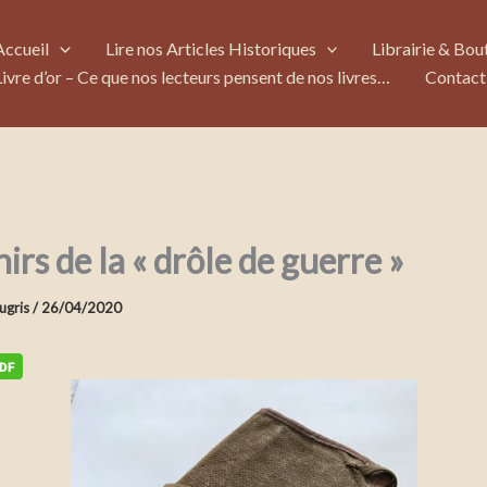
Accueil
Lire nos Articles Historiques
Librairie & Bou
Livre d’or – Ce que nos lecteurs pensent de nos livres…
Contact
irs de la « drôle de guerre »
Augris
/
26/04/2020