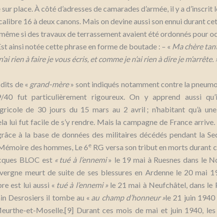
e sur place. À côté d’adresses de camarades d’armée, il y a d’inscrit
n calibre 16 à deux canons. Mais on devine aussi son ennui durant ce
 même si des travaux de terrassement avaient été ordonnés pour o
Est ainsi notée cette phrase en forme de boutade : – «
Ma chère tan
n’ai rien à faire je vous écris, et comme je n’ai rien à dire je m’arrête. 
dits de «
grand-mère
» sont indiqués notamment contre la pneumoni
9/40 fut particulièrement rigoureux. On y apprend aussi qu’
gricole de 30 jours du 15 mars au 2 avril ; n’habitant qu’à une
la lui fut facile de s’y rendre. Mais la campagne de France arriv
 grâce à la base de données des militaires décédés pendant la S
e
 Mémoire des hommes, Le 6
RG versa son tribut en morts durant c
acques BLOC est
« tué à l’ennemi
» le 19 mai à Ruesnes dans le No
vergne meurt de suite de ses blessures en Ardenne le 20 mai 19
e est lui aussi «
tué à l’ennemi »
le 21 mai à Neufchâtel, dans le 
in Desrosiers il tombe au «
au champ d’honneur »
le 21 juin 1940
eurthe-et-Moselle.[9] Durant ces mois de mai et juin 1940, les