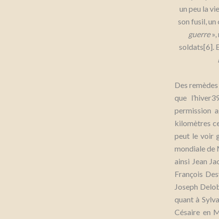
un peu la vi
son fusil, u
guerre
»,
soldats[6]. 
Des remèdes 
que l’hiver3
permission a
kilomètres ce
peut le voir
mondiale de
ainsi Jean J
François Des
Joseph Delobr
quant à Sylva
Césaire en M