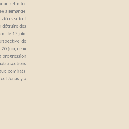
pour retarder
mée allemande,
ivières soient
r détruire des
, le 17 juin,
rspective de
 20 juin, ceux
la progression
uatre sections
 aux combats,
cel Jonas y a