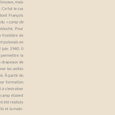
s boyaux, mais
 Ce fut le cas
 dont François
n du
« camp de
eluché. Pour
 frontière de
nt polonais en
juin 1940. Il
 permettre la
es drapeaux de
mer les unités
é. À partir du
eur formation
i à s’entraîner
e camp étaient
t été réalisés
ls et la main-