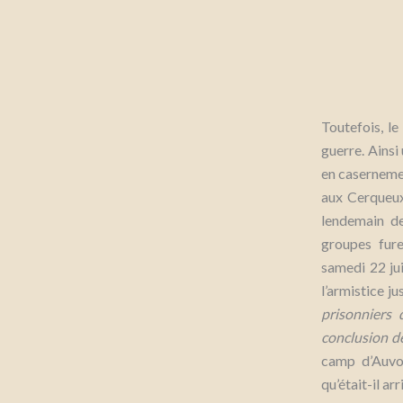
Toutefois, l
guerre. Ainsi
en casernement
aux Cerqueux
lendemain de
groupes fure
samedi 22 jui
l’armistice ju
prisonniers 
conclusion de 
camp d’Auvou
qu’était-il a