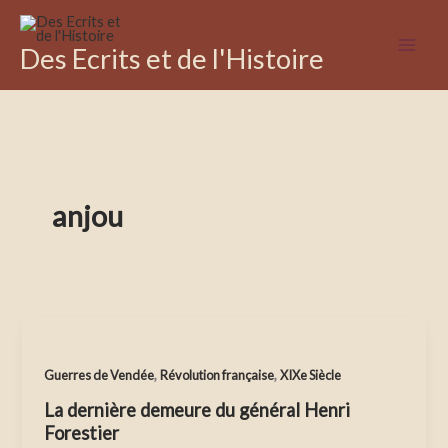
Aller
au
Des Ecrits et de l'Histoire
contenu
anjou
,
,
Guerres de Vendée
Révolution française
XIXe Siècle
La dernière demeure du général Henri
Forestier