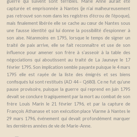
guerre qui suivent sont terribles. Marie Anne aurait été
capturée et emprisonnée à Nantes (je n’ai malheureusement
pas retrouvé son nom dans les registres d’écrou de l’époque),
mais finalement libérée elle se cache au cœur de Nantes sous
une fausse identité qui lui donne la possibilité d’espionner à
son aise. Néanmoins en 1795, lorsque le temps de signer un
traité de paix arrive, elle se fait reconnaître et use de son
influence pour amener son frère à s’asseoir à la table des
négociations qui aboutissent au traité de La Jaunaye le 17
février 1795. Son implication semble payante puisque le 4 mars
1795 elle est rayée de la liste des émigrés et ses biens
confisqués lui sont restitués (AD 44 – Q680). Ce ne fut qu’une
pause provisoire, puisque la guerre qui reprend en juin 1795
devait se conclure tragiquement par la mort au combat de son
frère Louis Marin le 21 février 1796, et par la capture de
François Athanase et son exécution place Viarme à Nantes le
29 mars 1796, événement qui devait profondément marquer
les dernières années de vie de Marie-Anne.