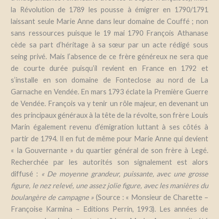
la Révolution de 1789 les pousse à émigrer en 1790/1791
laissant seule Marie Anne dans leur domaine de Couffé ; non
sans ressources puisque le 19 mai 1790 François Athanase
cède sa part d’héritage à sa sœur par un acte rédigé sous
seing privé. Mais l’absence de ce frère généreux ne sera que
de courte durée puisqu’il revient en France en 1792 et
s’installe en son domaine de Fonteclose au nord de La
Garnache en Vendée. En mars 1793 éclate la Première Guerre
de Vendée. François va y tenir un rôle majeur, en devenant un
des principaux généraux à la tête de la révolte, son frère Louis
Marin également revenu d’émigration luttant à ses côtés à
partir de 1794. Il en fut de même pour Marie Anne qui devient
« la Gouvernante » du quartier général de son frère à Legé.
Recherchée par les autorités son signalement est alors
diffusé :
« De moyenne grandeur, puissante, avec une grosse
figure, le nez relevé, une assez jolie figure, avec les manières du
boulangère de campagne »
(Source : « Monsieur de Charette –
Françoise Karmina – Editions Perrin, 1993). Les années de