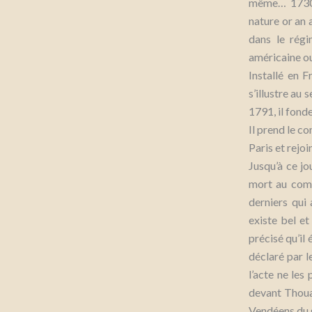
même… 1730 
nature or an 
dans le régi
américaine ou
Installé en F
s’illustre au 
1791, il fonde
Il prend le c
Paris et rejoi
Jusqu’à ce jo
mort au comb
derniers qui
existe bel et
précisé qu’il 
déclaré par l
l’acte ne les
devant Thoua
Vendéens du 