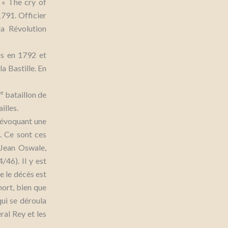
 « T
he cry of
791. Officier
la Révolution
ais en 1792 et
la Bastille. En
e
bataillon de
illes.
, évoquant une
. Ce sont ces
 Jean Oswale,
/46). Il y est
ue le décès est
mort, bien que
qui se déroula
al Rey et les