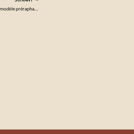
Frances Balfour, du modèle préraphaélite à la suffragiste