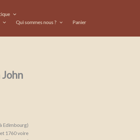
tique
Qui sommes nous ?
Panier
n John
é à Edimbourg)
 et 1760 voire