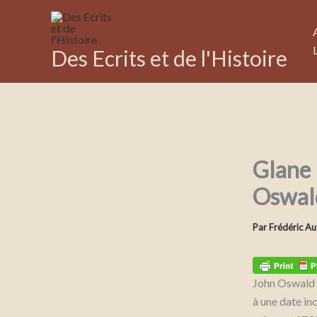
Aller
au
contenu
Des Ecrits et de l'Histoire
Glane 
Oswal
Par
Frédéric Au
John Oswald é
à une date in