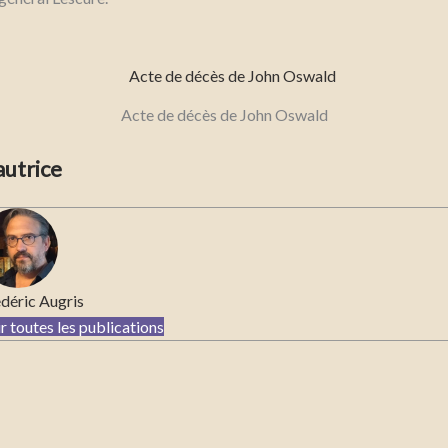
Acte de décès de John Oswald
autrice
déric Augris
r toutes les publications