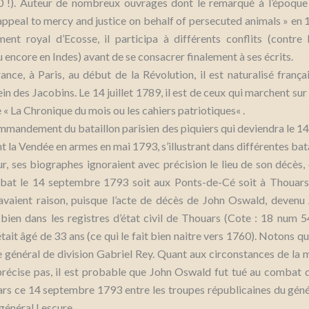
!). Auteur de nombreux ouvrages dont le remarqué à l’époque
appeal to mercy and justice on behalf of persecuted animals »
en 1
ment royal d’Ecosse, il participa à différents conflits (contre 
 encore en Indes) avant de se consacrer finalement à ses écrits.
rance, à Paris, au début de la Révolution, il est naturalisé franç
sein des Jacobins. Le 14 juillet 1789, il est de ceux qui marchent sur 
 « L
a Chronique du mois ou les cahiers patriotiques
« .
ommandement du bataillon parisien des piquiers qui deviendra le 14
nt la Vendée en armes en mai 1793, s’illustrant dans différentes bata
ur, ses biographes ignoraient avec précision le lieu de son décès
at le 14 septembre 1793 soit aux Ponts-de-Cé soit à Thouars
 avaient raison, puisque l’acte de décès de John Oswald, devenu
 bien dans les registres d’état civil de Thouars (Cote : 18 num 54
était âgé de 33 ans (ce qui le fait bien naitre vers 1760). Notons q
e général de division Gabriel Rey. Quant aux circonstances de la 
 précise pas, il est probable que John Oswald fut tué au combat 
rs ce 14 septembre 1793 entre les troupes républicaines du génér
général Lescure.