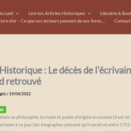
Accueil
Lire nos Articles Historiques
Librairie & Bou
Livre d’or – Ce que nos lecteurs pensent de nos livres…
Contact
Historique : Le décès de l’écrivai
d retrouvé
gris
/
19/04/2022
tais un philosophe, écrivain et poète d’origine écossaise (il est n
certaine à ce jour (les biographes pensent qu’il serait né entre 1755