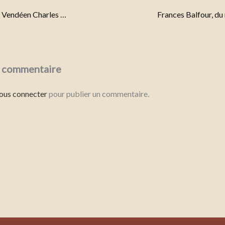
Portrait du général Vendéen Charles d’Autichamp et de son frère ?
n commentaire
ous connecter
pour publier un commentaire.