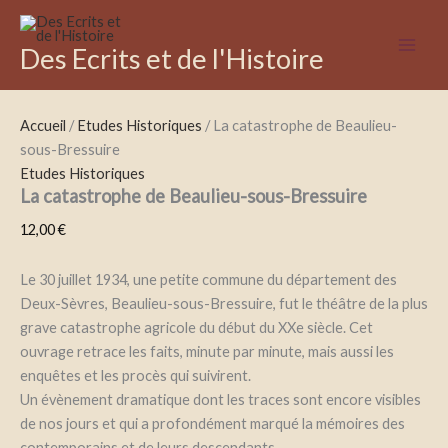
quantité
Aller
de
au
La
Des Ecrits et de l'Histoire
contenu
catastrophe
de
Beaulieu-
Accueil
/
Etudes Historiques
/ La catastrophe de Beaulieu-
sous-
Bressuire
sous-Bressuire
Etudes Historiques
La catastrophe de Beaulieu-sous-Bressuire
12,00
€
Le 30 juillet 1934, une petite commune du département des
Deux-Sèvres, Beaulieu-sous-Bressuire, fut le théâtre de la plus
grave catastrophe agricole du début du XXe siècle. Cet
ouvrage retrace les faits, minute par minute, mais aussi les
enquêtes et les procès qui suivirent.
Un évènement dramatique dont les traces sont encore visibles
de nos jours et qui a profondément marqué la mémoires des
contemporains et de leurs descendants.