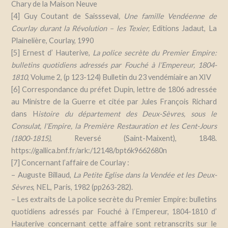
Chary de la Maison Neuve
[4] Guy Coutant de Saissseval
,
Une famille Vendéenne de
Courlay durant la Révolution – les Texier
,
Editions Jadaut, La
Plainelière, Courlay, 1990
[5] Ernest d’ Hauterive,
La police secrète du Premier Empire:
bulletins quotidiens adressés par Fouché à l’Empereur, 1804-
1810
,
Volume 2, (p 123-124) Bulletin du 23 vendémiaire an XIV
[6] Correspondance du
préfet Dupin, lettre de 1806 adressée
au Ministre de la Guerre et citée par Jules François Richard
dans
H
istoire du département des Deux-Sèvres, sous le
Consulat, l’Empire, la Première Restauration et les Cent-Jours
(1800-1815)
,
Reversé (Saint-Maixent), 1848.
https://gallica.bnf.fr/ark:/12148/bpt6k9662680n
[7] Concernant l’affaire de Courlay :
– Auguste Billaud,
La Petite Eglise dans la Vendée et les Deux-
Sèvres
,
NEL, Paris, 1982 (pp263-282).
– Les extraits de
La police secrète du Premier Empire: bulletins
quotidiens adressés par Fouché à l’Empereur, 1804-1810
d’
Hauterive concernant cette affaire sont retranscrits
sur le