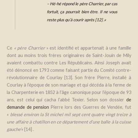
– Hé-hé répond le père Charrier, par cas
fortuit, ça pourrait bien être. Il ne vous
reste plus qu’à courir après [12]
.
«
Ce
«
père Charrier
»
est identifié et appartenait à une famille
dont au moins trois frères originaires de Saint-Jouin de Mily
avaient combattu contre Les Républicains. Ainsi Joseph avait
été dénoncé en 1793 comme faisant partie du Comité contre-
révolutionnaire de Courlay [13]. Son frère Pierre, installé à
Courlay à l’époque de son mariage et qui décéda à la ferme de
la Charpenterie en 1852 à l’âge canonique pour l’époque de 93
ans, est celui qui cacha l’abbé Texier. Selon son dossier
de
demande de pension
Pierre lors des Guerres de Vendée, fut
«
blessé environ la St michel mil sept cent quatre vingt treize à
une affaire à chatillon en ce département d’une balle à la cuisse
gauche’
« [14]
.