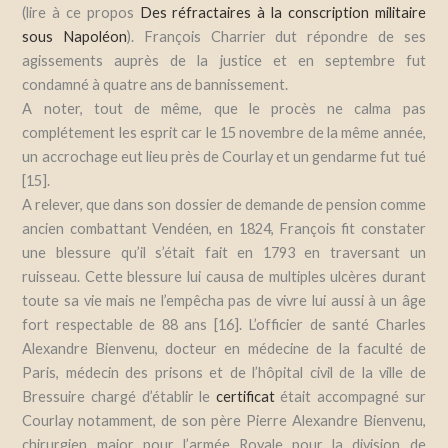
(lire à ce propos
Des réfractaires à la conscription militaire
sous Napoléon
)
. François Charrier dut répondre de ses
agissements auprès de la justice et en septembre fut
condamné à quatre ans de bannissement.
A noter, tout de même, que le procès ne calma pas
complétement les esprit car le 15 novembre de la même année,
un accrochage eut lieu près de Courlay et un gendarme fut tué
[15].
A relever, que dans son dossier de demande de pension comme
ancien combattant Vendéen, en 1824, François fit constater
une blessure qu’il s’était fait en 1793 en traversant un
ruisseau. Cette blessure lui causa de multiples ulcères durant
toute sa vie mais ne l’empêcha pas de vivre lui aussi à un âge
fort respectable de 88 ans [16]. L’officier de santé Charles
Alexandre Bienvenu, docteur en médecine de la faculté de
Paris, médecin des prisons et de l’hôpital civil de la ville de
Bressuire chargé d’établir le
certificat
était accompagné sur
Courlay notamment, de son père Pierre Alexandre Bienvenu,
chirurgien major pour l’armée Royale pour la division de