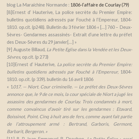
blog La Maraichine Normande :
1806-l’affaire de Courlay (79)
[8]Ernest d’ Hauterive,
La police secrète du Premier Empire:
bulletins quotidiens adressés par Fouché à l’Empereur, 1804-
1810. op.cit.
(p248). Bulletin du 3 février 1806
«
[…]
760 – Deux-
Sèvres- Gendarmes assassinés- Extrait d’une lettre du préfet
des Deux-Sèvres du 29 janvier[…] »
[9]
Auguste Billaud,
La Petite Eglise dans la Vendée et les Deux-
Sèvres
, op.cit. (p 273)
[10]Ernest d’ Hauterive,
La police secrète du Premier Empire:
bulletins quotidiens adressés par Fouché à l’Empereur,
1804-
1810. op.cit. (
p 339). bulletin du 16 avril 1806
« 1
017. — Niort. Cour criminelle. — Le préfet des Deux-Sèvres
annonce que, le 9 de ce mois, la cour spéciale de Niort a jugé les
assassins des gendarmes de Courlay. Trois condamnés à mort,
comme convaincus d’avoir tiré sur les gendarmes : Etavard,
Boissinot, Point. Cinq à huit ans de fers, comme ayant fait partie
de l’attroupement armé : Bertrand, Garboris, Germont,
Barbarit, Bergeron. »
[11]
R. P. Jean-Emmanuel-B. Drochon,
La Petite Église : essai