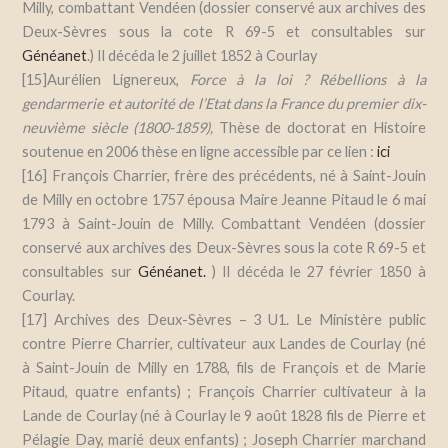
Milly, combattant Vendéen (dossier conservé aux archives des
Deux-Sèvres sous la cote R 69-5 et consultables sur
Généanet
.) Il décéda le 2 juillet 1852 à Courlay
[15]
Aurélien Lignereux,
Force à la loi ? Rébellions à la
gendarmerie et autorité de l’Etat dans la France du premier dix-
neuvième siècle (1800-1859),
Thèse de doctorat en Histoire
soutenue en 2006 thèse en ligne accessible par ce lien :
ici
[16] François Charrier, frère des précédents, né à Saint-Jouin
de Milly en octobre 1757 épousa Maire Jeanne Pitaud le 6 mai
1793 à Saint-Jouin de Milly. Combattant Vendéen (dossier
conservé aux archives des Deux-Sèvres sous la cote R 69-5 et
consultables sur
Généanet.
) Il décéda le 27 février 1850 à
Courlay.
[17] Archives des Deux-Sèvres – 3 U1. Le Ministère public
contre Pierre Charrier, cultivateur aux Landes de Courlay (né
à Saint-Jouin de Milly en 1788, fils de François et de Marie
Pitaud, quatre enfants) ; François Charrier cultivateur à la
Lande de Courlay (né à Courlay le 9 août 1828 fils de Pierre et
Pélagie Day, marié deux enfants) ; Joseph Charrier marchand