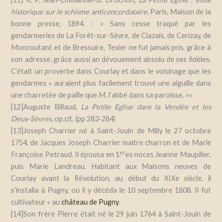
historique sur le schisme anticoncordataire,
Paris
, Maison de la
bonne presse, 1894. :
«
Sans cesse traqué par les
gendarmeries de La Forêt-sur-Sèvre, de Clazais, de Cerizay, de
Moncoutant et de Bressuire, Texier ne fut jamais pris, grâce à
son adresse. grâce aussi an dévouement absolu de ses fidèles.
C’était un proverbe dans Courlay et dans le voisinage que les
gendarmes « auraient plus facilement trouvé une aiguille dans
une charretée de paille que M. l’abbé dans sa paroisse. »
«
[12]Auguste Billaud,
La Petite Eglise dans la Vendée et les
Deux-Sèvres,
op.cit. (pp 283-284)
[13]Joseph Charrier né à Saint-Jouin de Milly le 27 octobre
1754,
de Jacques Joseph Charrier maitre charron et de Marie
er
Françoise Petraud. Il épousa en 1
es noces Jeanne Maupilier,
puis Marie Landreau. Habitant aux Maisons neuves de
Courlay avant la Révolution, au début du XIXe siècle, il
s’installa à Pugny, où il y décéda le 10 septembre 1808. Il fut
cultivateur « au
château de Pugny
.
[14]Son frère Pierre était né le 29 juin 1764 à Saint-Jouin de