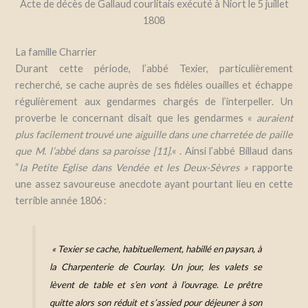
Acte de décès de Gallaud courlitais exécuté à Niort le 5 juillet
1808
La famille Charrier
Durant cette période, l’abbé Texier, particulièrement
recherché, se cache auprès de ses fidèles ouailles et échappe
régulièrement aux gendar
mes chargés de l’interpeller.
Un
proverbe le concernant disait que les gendarmes «
auraient
plus facilement trouvé une aiguille dans une charretée de paille
que M. l’abbé dans sa paroisse [11].
« .
Ainsi l’abbé Billaud dans
“
l
a Petite Eglise dans Vendée et les Deux-Sèvre
s »
rapporte
une assez savoureuse anecdote ayant pourtant lieu en cette
terrible année 1806 :
«
Texier se cache, habituellement, habillé en paysan, à
la Charpenterie de Courlay. Un jour, les valets se
lèvent de table et s’en vont à l’ouvrage. Le prêtre
quitte alors son réduit et s’assied pour déjeuner à son