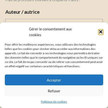
Auteur / autrice
Gérer le consentement aux
cookies
Pour offrir les meilleures expériences, nous utilisons des technologies
Christelle Augris
telles que les cookies pour stocker et/ou accéder aux informations des
appareils. Le fait de consentir à ces technologies nous permettra de traiter
des données telles que le comportement de navigation ou les ID uniques sur
Voir toutes les publications
ce site. Le fait de ne pas consentir ou de retirer son consentement peut avoir
un effet négatif sur certaines caractéristiques et fonctions.
Accepter
PRÉCÉDENT
SUIVANT
Refuser
Politique de cookies