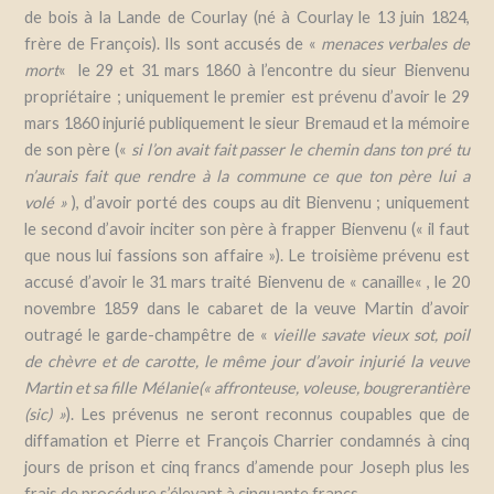
de bois à la Lande de Courlay (né à Courlay le 13 juin 1824,
frère de François). Ils sont accusés de
«
menaces verbales de
mort
«
le 29 et 31 mars 1860 à l’encontre du sieur Bienvenu
propriétaire ; uniquement le premier est prévenu d’avoir le 29
mars 1860 injurié publiquement le sieur Bremaud et la mémoire
de son père
(«
si l’on avait fait passer le chemin dans ton pré tu
n’aurais fait que rendre à la commune ce que ton père lui a
volé »
)
, d’avoir porté des coups au dit Bienvenu ; uniquement
le second d’avoir inciter son père à frapper Bienvenu (
« il faut
que nous lui fassions son affair
e »). Le troisième prévenu est
accusé d’avoir le 31 mars traité Bienvenu de «
canaille
« , le 20
novembre 1859 dans le cabaret de la veuve Martin d’avoir
outragé le garde-champêtre de «
v
ieille savate vieux sot, poil
de chèvre et de carotte, le même jour d’avoir injurié la veuve
Martin et sa fille Mélanie(« affronteuse, voleuse, bougrerantière
(sic) »
). Les prévenus ne seront reconnus coupables que de
diffamation et Pierre et François Charrier condamnés à cinq
jours de prison et cinq francs d’amende pour Joseph plus les
frais de procédure s’élevant à cinquante francs .