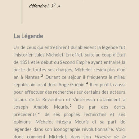
«
2
défendre (…)
.
La Légende
Un de ceux qui entretinrent durablement la légende fut
l’historien Jules Michelet. En effet, suite au coup d’État
de 1851 et le début du Second Empire ayant entrainé la
perte de toutes ses charges, Michelet résida plus d’un
3
an à Nantes.
Durant ce séjour, il fréquenta le milieu
4
républicain local dont Ange Guépin.
Il en profita aussi
pour effectuer des recherches sur certains des acteurs
locaux de la Révolution et s’intéressa notamment à
5
Joseph Amable Meuris.
D
e par des écrits
6
précédents,
d
e ses propres recherches et ses
opinions, Michelet intégra Meuris et sa part de
légendes dans son iconographie révolutionnaire. V
oici
donc comment Michelet, dans son
Histoire de la