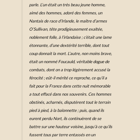
parle. L’un était un très beau jeune homme,
aimé des hommes, adoré des femmes, un
Nantais de race d’Irlande, le maître d’armes
O’Sullivan, tête prodigieusement exaltée,
noblement folle, à l’irlandaise ; c’était une lame
étonnante, d’une dextérité terrible, dont tout
coup donnait la mort. L’autre, non moins brave,
était un nommé Foucauld, véritabl
e dogue d
e
combats, dont on a trop légèrement accusé la
férocité ; eût-il mérité ce reproche, ce qu’il a
fait pour la France dans cette nuit mémorable
a tout effacé dans nos souvenirs.
Ces hommes
obstinés, acharnés, disputèrent tout le terrain
pied à pied, à la baïonnette ; puis, quand ils
eurent perdu Nort, ils continuèrent de se
battre sur une hauteur voisine, jusqu’à ce qu’ils
fussent tous par terre entassés en un