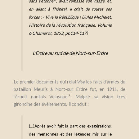
sans s’étonner , avait ramassé son visage, et,
en allant à l’hôpit
a
l, il criait de toutes ses
Jules Michelet,
forces : « Vive la République
! (
Histoire de la révolution française, Volume
6 Chamerot, 1853, pp114-117)
L’Erdre au sud de de Nort-sur-Erdre
Le premier documents qui relativisa les faits d’armes du
bataillon Meuris à Nort-sur Erdre fut, en 1911, de
7
l’érudit nantais Velasque
. Malgré sa vision très
girondine des évènements, il conclut :
(…)Après avoir fait la part des exagérations,
des mensonges et des légendes mis sur le