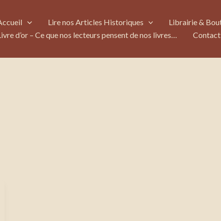
Accueil
Lire nos Articles Historiques
Librairie & Bou
Livre d’or – Ce que nos lecteurs pensent de nos livres…
Contact